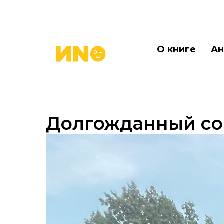
О книге
Ан
Долгожданный co