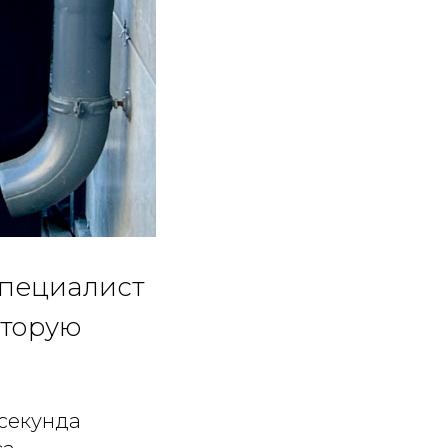
 специалист
оторую
 секунда