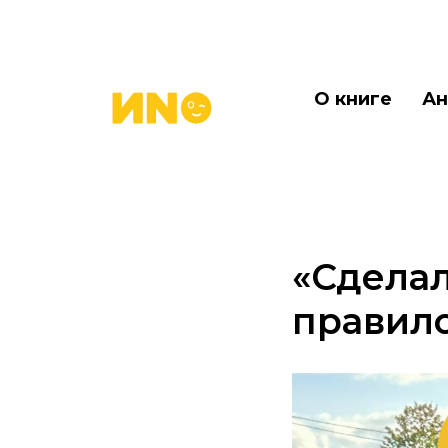
О книге
Ан
«Сделал
правило