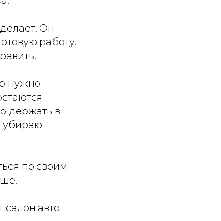
а.
 делает. Он
отовую работу.
равить.
то нужно
остаются
о держать в
 я убираю
ться по своим
ыше.
т салон авто