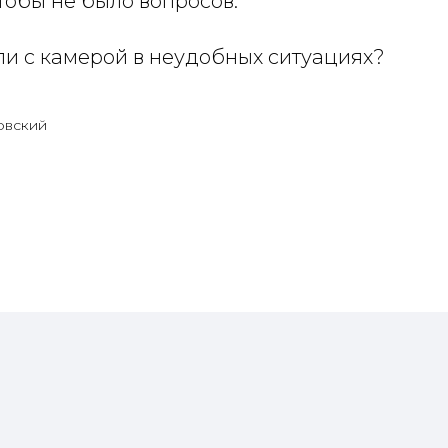
тобы не было вопросов.
ли с камерой в неудобных ситуациях?
овский