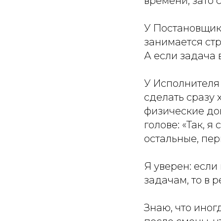
времени, зато 
У Постановщика
занимается ст
А если задача 
У Исполнителя 
сделать сразу 
физические до
голове: «Так, я
остальные, пе
Я уверен: если
задачам, то в 
Знаю, что иног