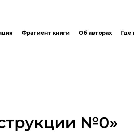
ация
Фрагмент книги
Об авторах
Где 
струкции №0»