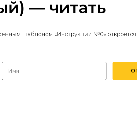
ый)
— читать
ренным шаблоном «Инструкции №0» откроется 
О